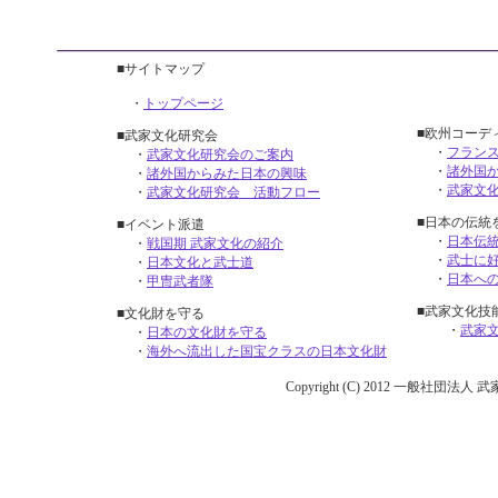
■サイトマップ
・
トップページ
■欧州コーデ
■武家文化研究会
・
フランス
・
武家文化研究会のご案内
・
諸外国
・
諸外国からみた日本の興味
・
武家文
・
武家文化研究会 活動フロー
■日本の伝統
■イベント派遣
・
日本伝
・
戦国期 武家文化の紹介
・
武士に
・
日本文化と武士道
・
日本へ
・
甲冑武者隊
■武家文化技
■文化財を守る
・
武家
・
日本の文化財を守る
・
海外へ流出した国宝クラスの日本文化財
Copyright (C) 2012 一般社団法人 武家文化