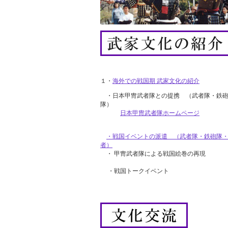
１・
海外での戦国期 武家文化の紹介
・日本甲冑武者隊との提携 （武者隊・鉄砲
隊）
日本甲冑武者隊ホームページ
・戦国イベントの派遣 （武者隊・鉄砲隊
者）
・ 甲冑武者隊による戦国絵巻の再現
・戦国トークイベント