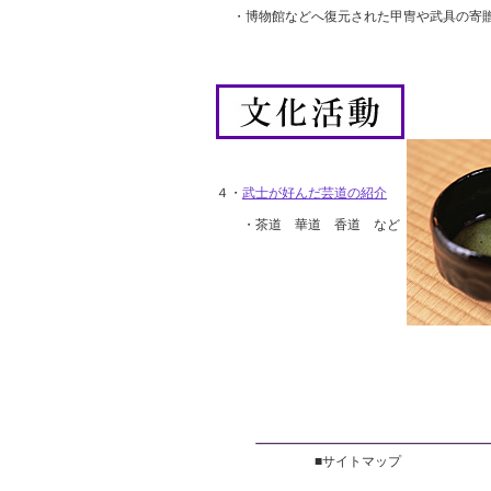
・博物館などへ復元された甲冑や武具の寄
４・
武士が好んだ芸道の紹介
・茶道 華道 香道 など
■サイトマップ