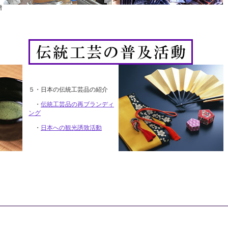
贈
５・日本の伝統工芸品の紹介
・
伝統工芸品の再ブランディ
ング
・
日本への観光誘致活動